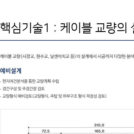
SAFE
엔지니어링컨설팅
SOFiSTiK
고객기술지원
ArCADia 제품군
학교
교육센터
핵심기술1 : 케이블 교량의
고객사
CONTACT
케이블 교량(사장교, 현수교, 닐센아치교 등)의 설계에서 시공까지 다양한 
예비설계
현지여건분석을 통한 교량계획 수립
경간구성 및 주경간장 검토
교량형식 예비검토(교량형식, 주탑 및 하부구조 형식 적정성 검토)