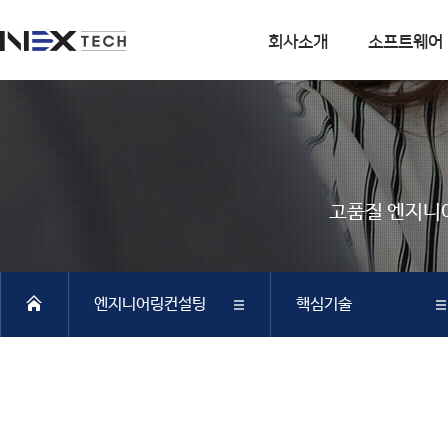
회사소개
소프트웨어
회사소개
소프트웨어
회사연혁
DIANA
사업분야
CSI
고품질 엔지니
엔지니어링 사업
SOFiSTiK
소프트웨어 사업
ArCADiasoft
조직구성
ELS
엔지니어링컨설팅
핵심기술
특허 및 인증
제품별 구매모듈소개
DIANA
회사소개
컨설팅실적
SAP2000
CSiBRIDGE
소프트웨어
핵심기술
ETABS