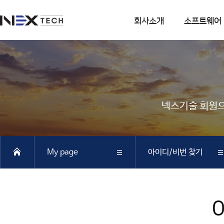
회사소개
소프트웨어
회사소개
소프트웨어
회사연혁
DIANA
사업분야
CSI
넥스기술 회원으
엔지니어링 사업
SOFiSTiK
소프트웨어 사업
ArCADiasoft
조직구성
ELS
My page
아이디/비번 찾기
특허 및 인증
제품별 구매모듈소개
DIANA
회사소개
회원가입
SAP2000
CSiBRIDGE
소프트웨어
회원정보수정
ETABS