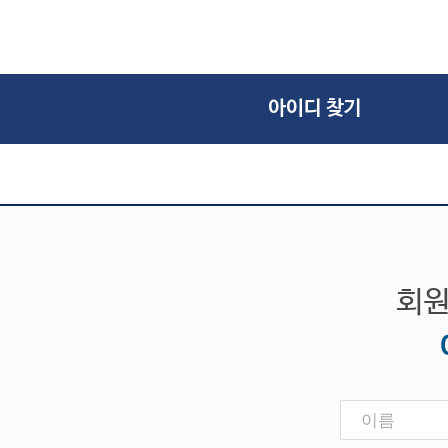
SAFE
엔지니어링컨설팅
아이디/비번 찾기
SOFiSTiK
고객기술지원
탈퇴신청
ArCADia 제품군
학교
교육센터
세미나신청
고객사
아이디 찾기
CONTACT
회원