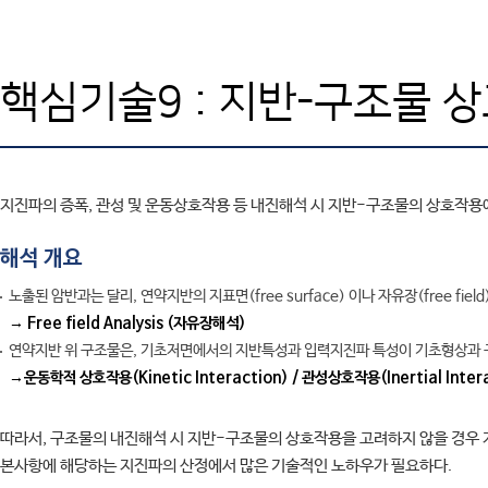
SAFE
엔지니어링컨설팅
SOFiSTiK
고객기술지원
ArCADia 제품군
학교
교육센터
핵심기술9 : 지반-구조물 
고객사
CONTACT
지진파의 증폭, 관성 및 운동상호작용 등 내진해석 시 지반-구조물의 상호작용
해석 개요
노출된 암반과는 달리, 연약지반의 지표면(free surface) 이나 자유장(free f
→ Free field Analysis (자유장해석)
연약지반 위 구조물은, 기초저면에서의 지반특성과 입력지진파 특성이 기초형상과 구
→운동학적 상호작용(Kinetic Interaction) / 관성상호작용(Inertial Intera
따라서, 구조물의 내진해석 시 지반-구조물의 상호작용을 고려하지 않을 경우 지
본사항에 해당하는 지진파의 산정에서 많은 기술적인 노하우가 필요하다.