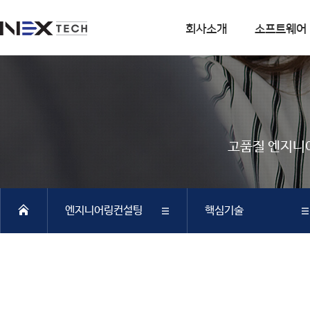
회사소개
소프트웨어
회사소개
소프트웨어
회사연혁
DIANA
사업분야
CSI
고품질 엔지니
엔지니어링 사업
SOFiSTiK
소프트웨어 사업
ArCADiasoft
조직구성
ELS
엔지니어링컨설팅
핵심기술
특허 및 인증
제품별 구매모듈소개
DIANA
회사소개
컨설팅실적
SAP2000
CSiBRIDGE
소프트웨어
핵심기술
ETABS