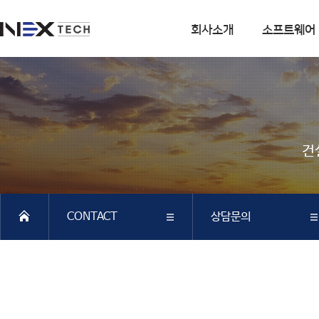
회사소개
소프트웨어
회사소개
소프트웨어
회사연혁
DIANA
사업분야
CSI
건
엔지니어링 사업
SOFiSTiK
소프트웨어 사업
ArCADiasoft
조직구성
ELS
CONTACT
상담문의
특허 및 인증
제품별 구매모듈소개
DIANA
회사소개
찾아오시는길
SAP2000
CSiBRIDGE
소프트웨어
상담문의
ETABS