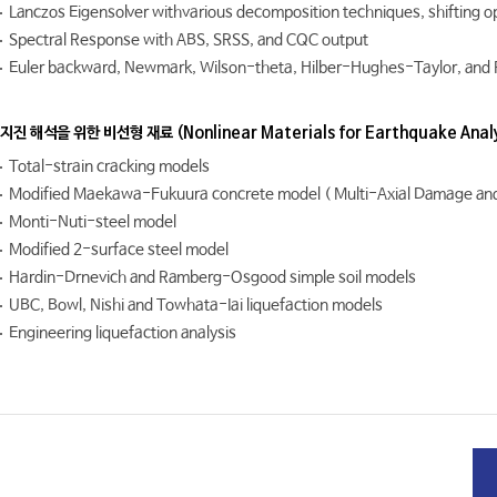
Lanczos Eigensolver withvarious decomposition techniques, shifting o
Spectral Response with ABS, SRSS, and CQC output
Euler backward, Newmark, Wilson-theta, Hilber-Hughes-Taylor, and 
지진 해석을 위한 비선형 재료 (Nonlinear Materials for Earthquake Analy
Total-strain cracking models
Modified Maekawa-Fukuura concrete model ( Multi-Axial Damage an
Monti-Nuti-steel model
Modified 2-surface steel model
Hardin-Drnevich and Ramberg-Osgood simple soil models
UBC, Bowl, Nishi and Towhata-Iai liquefaction models
Engineering liquefaction analysis