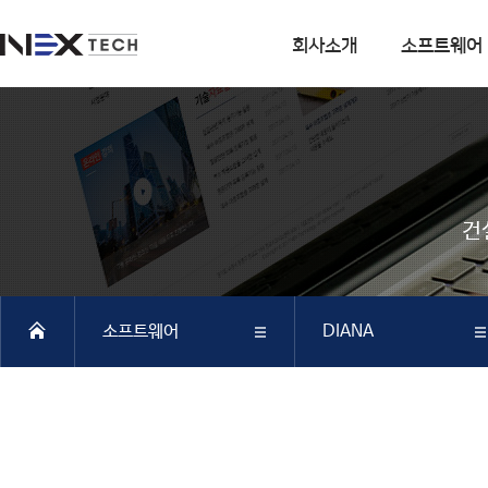
회사소개
소프트웨어
회사소개
소프트웨어
회사연혁
DIANA
사업분야
CSI
건
엔지니어링 사업
SOFiSTiK
소프트웨어 사업
ArCADiasoft
조직구성
ELS
소프트웨어
DIANA
특허 및 인증
제품별 구매모듈소개
DIANA
회사소개
DIANA
SAP2000
CSiBRIDGE
소프트웨어
CSI
ETABS