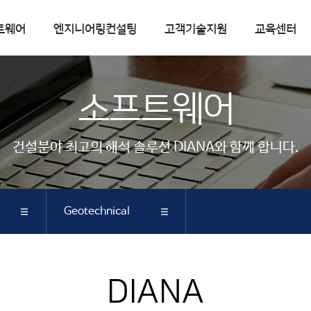
트웨어
엔지니어링컨설팅
고객기술지원
교육센터
엔지니어링컨설팅
고객기술지원
소프트웨어
컨설팅실적
FAQ
핵심기술
Q&A
건설분야 최고의 해석 솔루션 DIANA와 함께 합니다.
기술자료실
기술자료
매뉴얼
Geotechnical
따라하기
다운로드
공지사항
기능소개
DIANA
DAMS & DYKE