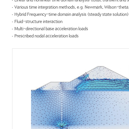
Linear and nonlinear time domain analysis (total, transient and 
Various time integration methods, e.g. Newmark, Wilson-thet
Hybrid Frequency-time domain analysis (steady state solution)
Fluid-structure interaction
Multi-directional base acceleration loads
Prescribed nodal acceleration loads