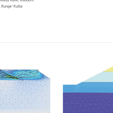
steady state, solution)
a, Runge-Kutta