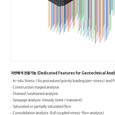
지반해석 전용기능 (Dedicated Features for Geotechnical Analy
In-situ Stress ( Ko procedure/gravity loading/pre-stress) and Po
Construction staged analysis
Drained /undrained analysis
Seepage analysis (steady state / transient)
Saturated or partially saturated flow
Consolidation analysis (full coupled stress-flow analysis)