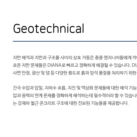
SAFE
엔지니어링컨설팅
SOFiSTiK
SOFiSTiK
고객기술지원
ArCADiasoft
ArCADia 제품군
학교
교육센터
ELS
Geotechnical
고객사
CONTACT
제품별 구매모듈
고객사
지반 해석과 지반과 구조물 사이의 상호 거동은 종종 엔지니어들에게 까
로운 지반 문제들은 DIANA로 빠르고 정확하게 해결될 수 있습니다. DIA
사면 안정, 광산 및 댐 등 다양한 용도로 흙과 암석 물질을 처리하기 위
간극 수압과 압밀, 지하수 흐름, 지진 및 액상화 문제들에 대한 해석 기
압과 응력의 연계 문제를 정확하게 해석하는데 필수적이라 할 수 있습니다
는 강재와 철근 콘크리트 구조에 대한 진보된 기능들을 제공합니다.