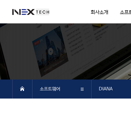
회사소개
소프
회사소개
소프트웨어
회사연혁
DIANA
사업분야
CSI
엔지니어링 사업
SOFiSTiK
소프트웨어 사업
ArCADiasoft
조직구성
ELS
소프트웨어
DIANA
특허 및 인증
제품별 구매모듈소개
DIANA
회사소개
DIANA
SAP2000
CSiBRIDGE
소프트웨어
CSI
ETABS