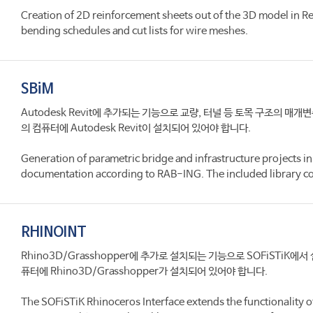
Creation of 2D reinforcement sheets out of the 3D model in Revi
bending schedules and cut lists for wire meshes.
SBiM
Autodesk Revit에 추가되는 기능으로 교량, 터널 등 토목 구조의 매개변
의 컴퓨터에 Autodesk Revit이 설치되어 있어야 합니다.
Generation of parametric bridge and infrastructure projects i
documentation according to RAB-ING. The included library con
RHINOINT
Rhino3D/Grasshopper에 추가로 설치되는 기능으로 SOFiST
퓨터에 Rhino3D/Grasshopper가 설치되어 있어야 합니다.
The SOFiSTiK Rhinoceros Interface extends the functionality of 