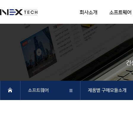
회사소개
소프트웨어
회사소개
소프트웨어
회사연혁
DIANA
사업분야
CSI
건
엔지니어링 사업
SOFiSTiK
소프트웨어 사업
ArCADiasoft
조직구성
ELS
소프트웨어
제품별 구매모듈소개
특허 및 인증
제품별 구매모듈소개
DIANA
회사소개
DIANA
SAP2000
CSiBRIDGE
소프트웨어
CSI
ETABS