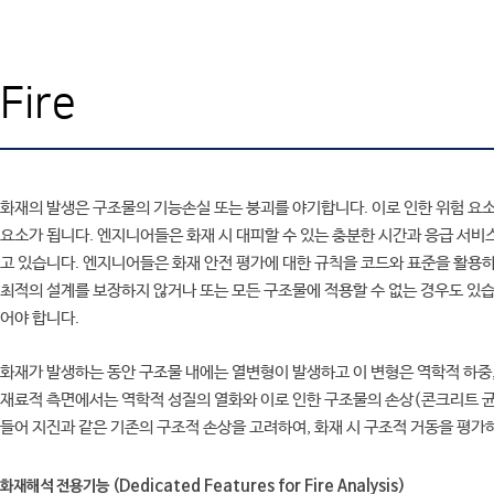
SAFE
엔지니어링컨설팅
SOFiSTiK
SOFiSTiK
고객기술지원
ArCADiasoft
ArCADia 제품군
학교
교육센터
ELS
Fire
고객사
CONTACT
제품별 구매모듈소개
고객사
화재의 발생은 구조물의 기능손실 또는 붕괴를 야기합니다. 이로 인한 위험 요
요소가 됩니다. 엔지니어들은 화재 시 대피할 수 있는 충분한 시간과 응급 서비
고 있습니다. 엔지니어들은 화재 안전 평가에 대한 규칙을 코드와 표준을 활용하
최적의 설계를 보장하지 않거나 또는 모든 구조물에 적용할 수 없는 경우도 있
어야 합니다.
화재가 발생하는 동안 구조물 내에는 열변형이 발생하고 이 변형은 역학적 하중
재료적 측면에서는 역학적 성질의 열화와 이로 인한 구조물의 손상(콘크리트 균
들어 지진과 같은 기존의 구조적 손상을 고려하여, 화재 시 구조적 거동을 평가
화재해석 전용기능 (Dedicated Features for Fire Analysis)