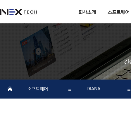
회사소개
소프트웨어
회사소개
소프트웨어
회사연혁
DIANA
사업분야
CSI
건
엔지니어링 사업
SOFiSTiK
소프트웨어 사업
ArCADiasoft
조직구성
ELS
소프트웨어
DIANA
특허 및 인증
제품별 구매모듈소개
DIANA
회사소개
DIANA
SAP2000
CSiBRIDGE
소프트웨어
CSI
ETABS