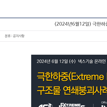
SAFE
엔지니어링컨설팅
기술자료실
SOFiSTiK
고객기술지원
다운로드
ArCADia 제품군
학교
교육센터
공지사항
(2024년6월12일) 극한하중
고객사
CONTACT
분류 : 공지사항