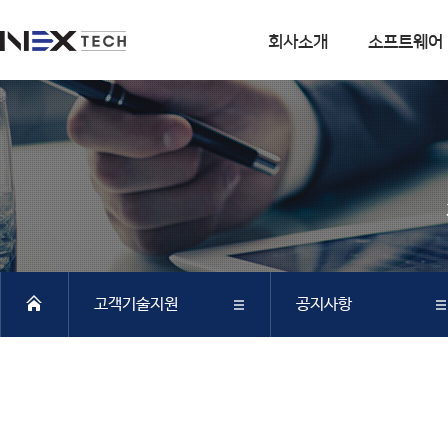
회사소개
소프트웨어
회사소개
소프트웨어
회사연혁
DIANA
사업분야
CSI
엔지니어링 사업
SOFiSTiK
소프트웨어 사업
ArCADiasoft
조직구성
ELS
고객기술지원
공지사항
특허 및 인증
제품별 구매모듈소개
DIANA
회사소개
FAQ
SAP2000
CSiBRIDGE
소프트웨어
Q&A
ETABS