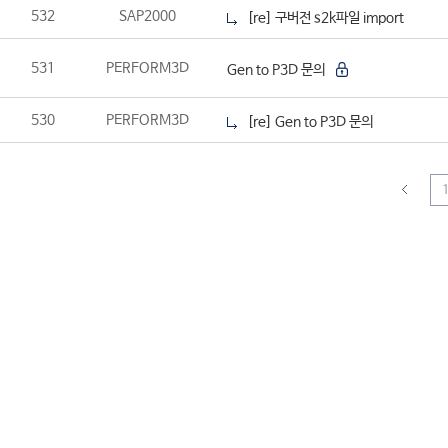
532
SAP2000
[re] 구버전 s2k파일 import
531
PERFORM3D
Gen to P3D 문의
530
PERFORM3D
[re] Gen to P3D 문의