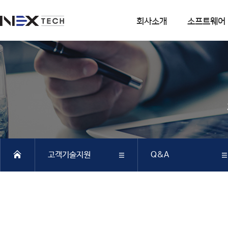
회사소개
소프트웨어
회사소개
소프트웨어
회사연혁
DIANA
사업분야
CSI
엔지니어링 사업
SOFiSTiK
소프트웨어 사업
ArCADiasoft
조직구성
ELS
고객기술지원
Q&A
특허 및 인증
제품별 구매모듈소개
DIANA
회사소개
FAQ
SAP2000
CSiBRIDGE
소프트웨어
Q&A
ETABS