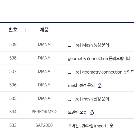
SAFE
엔지니어링컨설팅
기술자료실
SOFiSTiK
고객기술지원
다운로드
ArCADia 제품군
학교
교육센터
공지사항
번호
제품
고객사
CONTACT
539
DIANA
[re] Mesh 생성 문의
538
DIANA
geometry connection 문의드립니다.
537
DIANA
[re] geometry connection 문
536
DIANA
mesh 설정 문의
535
DIANA
[re] mesh 설정 문의
534
PERFORM3D
모델링 오류
533
SAP2000
구버전 s2k파일 import